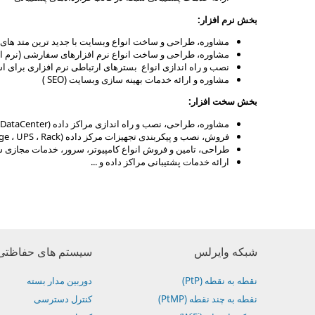
بخش نرم افزار:
مشاوره، طراحی و ساخت انواع وبسایت با جدید ترین متد های 
مشاوره، طراحی و ساخت انواع نرم افزارهای سفارشی (نرم ا
نصب و راه اندازی انواع بسترهای ارتباطی نرم افزاری برای است
مشاوره و ارائه خدمات بهینه سازی وبسایت (
SEO
)
بخش سخت افزار:
مشاوره، طراحی، نصب و راه اندازی مراکز داده (DataCenter )
فروش، نصب و پیکربندی تجهیزات مرکز داده (Server ، Switch ، Storage ، UPS ، Rack و ...)
طراحی، تامین و فروش انواع کامپیوتر، سرور، خدمات مجازی سازی و رایانش ابر
ارائه خدمات پشتیبانی مراکز داده و ...
شبکه وایرلس
سیستم های حفاظتی 
نقطه به نقطه (PtP)
دوربین مدار بسته
نقطه به چند نقطه (PtMP)
کنترل دسترسی