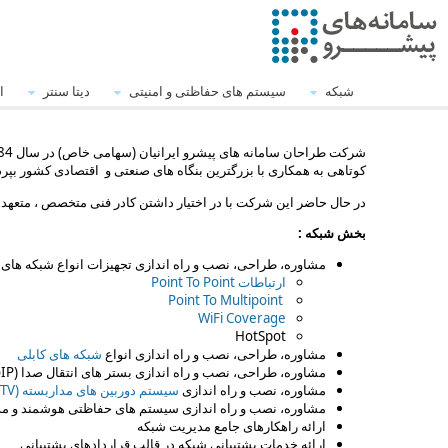
شبکه
سیستم های حفاظتی و امنیتی
دیتا سنتر
ا
شرکت طراحان سامانه های پیشرو ایرانیان (سهامی خاص) در سال 1384 با هدف فعالیت در صنعت ICT
کوتاهی به همکاری با بزرگترین بنگاه های صنعتی و اقتصادی کشور بپرد
در حال حاضر این شرکت با در اختیار داشتن کادر فنی متخصص ، متعهد 
بخش شبکه :
مشاوره، طراحی، نصب و راه اندازی تجهیزات انواع شبکه های ب
ارتباطات
Point To Point
Point To Multipoint
WiFi Coverage
HotSpot
مشاوره، طراحی، نصب و راه اندازی انواع
شبکه های کابلی
مشاوره، طراحی، نصب و راه اندازی بستر های انتقال صدا
(
IP
مشاوره، نصب و راه اندازی
سیستم دوربین های مداربسته (
TV
مشاوره، نصب و راه اندازی سیستم های حفاظتی هوشمند و م
ارائه راهکارهای جامع مدیریت شبکه
ارائه خدمات پشتیبانی شبکه در قالب قراردادهای پشتیبانی